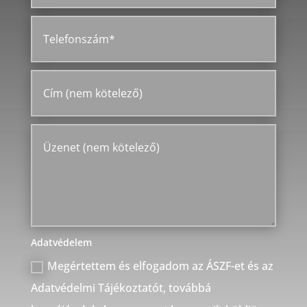
Adatvédelem
Megértettem és elfogadom az ÁSZF-et és az
Adatvédelmi Tájékoztatót, továbbá